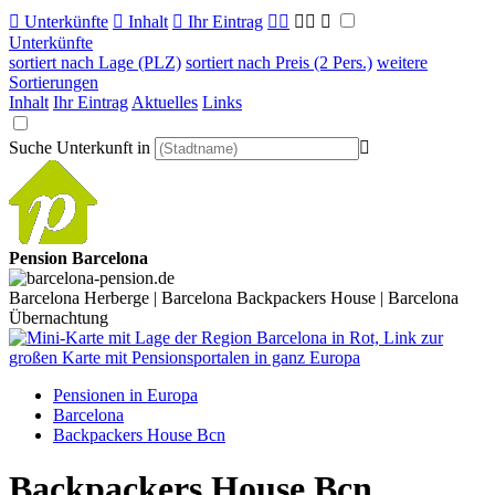

Unterkünfte

Inhalt

Ihr Eintrag



Unterkünfte
sortiert nach Lage (PLZ)
sortiert nach Preis (2 Pers.)
weitere
Sortierungen
Inhalt
Ihr Eintrag
Aktuelles
Links
Suche Unterkunft in

Pension Barcelona
Barcelona Herberge | Barcelona Backpackers House | Barcelona
Übernachtung
Pensionen in Europa
Barcelona
Backpackers House Bcn
Backpackers House Bcn