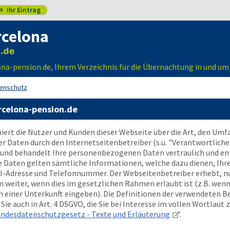
Ihr Eintrag

rcelona
a-pension.de, Ihrem Verzeichnis für die Übernachtung in und um
enschutz
rcelona-pension.de
ert die Nutzer und Kunden dieser Webseite über die Art, den Um
aten durch den Internetseitenbetreiber (s.u. "Verantwortlicher
und behandelt Ihre personenbezogenen Daten vertraulich und en
e Daten gelten sämtliche Informationen, welche dazu dienen, Ihr
il-Adresse und Telefonnummer. Der Webseitenbetreiber erhebt, nu
eiter, wenn dies im gesetzlichen Rahmen erlaubt ist (z.B. wenn 
 einer Unterkunft eingeben). Die Definitionen der verwendeten B
ie auch in Art. 4 DSGVO, die Sie bei Interesse im vollen Wortlaut 
ndesdatenschutzgesetz - Texte und Erläuterung
.