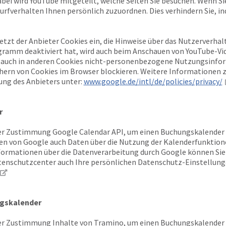
abei wird YouTube mitgeteilt, welche Seiten Sie besuchen. Wenn S
urfverhalten Ihnen persönlich zuzuordnen. Dies verhindern Sie, in
setzt der Anbieter Cookies ein, die Hinweise über das Nutzerverh
gramm deaktiviert hat, wird auch beim Anschauen von YouTube-Vi
 auch in anderen Cookies nicht-personenbezogene Nutzungsinfor
chern von Cookies im Browser blockieren. Weitere Informationen
ung des Anbieters unter:
www.google.de/intl/de/policies/privacy/
r
r Zustimmung Google Calendar API, um einen Buchungskalender vi
n von Google auch Daten über die Nutzung der Kalenderfunktion
nformationen über die Datenverarbeitung durch Google können S
enschutzcenter auch Ihre persönlichen Datenschutz-Einstellung
gskalender
r Zustimmung Inhalte von Tramino, um einen Buchungskalender vi