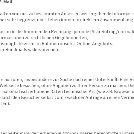
E-Mail
halten von uns zu bestimmten Anlässen weitergehende Informatio
 her sehr begrenzt und stehen immer in direktem Zusammenhang 
tation in der kommenden Rechnungsperiode (Stareintrag/normale
formationen zu rechtlichen Gegebenheiten,
ionsmöglichkeiten im Rahmen unseres Online-Angebots.
er Rundmails widersprechen.
te aufrufen, insbesondere zur Suche nach einer Unterkunft. Eine Re
re Webseite besuchen, ohne Angaben zu Ihrer Person zu machen. Di
n automatisch erhobene Daten technischer Art (wie z.B. Browser 
e durch den Besucher selbst zum Zweck der Anfrage an einen Verm
ten).
er Seitenprovider, erheben aufgrund unseres berechtigten Interesses