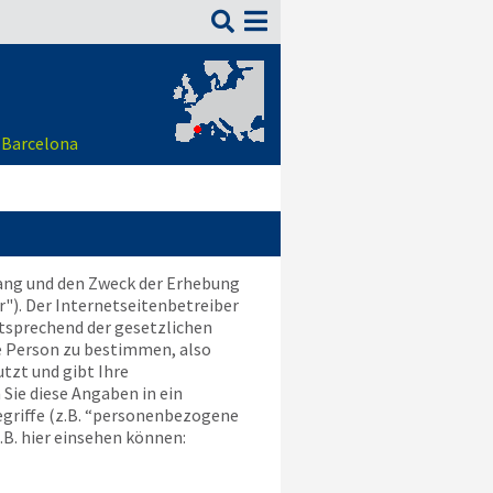

 Barcelona
fang und den Zweck der Erhebung
"). Der Internetseitenbetreiber
tsprechend der gesetzlichen
e Person zu bestimmen, also
tzt und gibt Ihre
Sie diese Angaben in ein
egriffe (z.B. “personenbezogene
z.B. hier einsehen können: