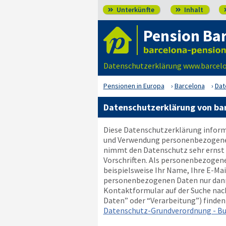
Unterkünfte
Inhalt


Pension Ba
Datenschutzerklärung www.barcelon
Pensionen in Europa
Barcelona
Dat
Datenschutzerklärung von ba
Diese Datenschutzerklärung informi
und Verwendung personenbezogener D
nimmt den Datenschutz sehr ernst 
Vorschriften. Als personenbezogen
beispielsweise Ihr Name, Ihre E-Ma
personenbezogenen Daten nur dann w
Kontaktformular auf der Suche nach
Daten” oder “Verarbeitung”) finden S
Datenschutz-Grundverordnung - Bu